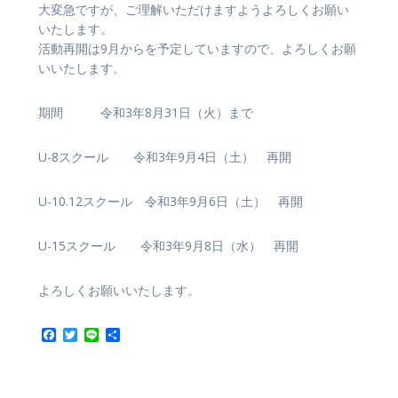
大変急ですが、ご理解いただけますようよろしくお願い
いたします。
活動再開は9月からを予定していますので、よろしくお願
いいたします。
期間 令和3年8月31日（火）まで
U-8スクール 令和3年9月4日（土） 再開
U-10.12スクール 令和3年9月6日（土） 再開
U-15スクール 令和3年9月8日（水） 再開
よろしくお願いいたします。
F
T
L
共
a
w
i
有
c
i
n
e
t
e
b
t