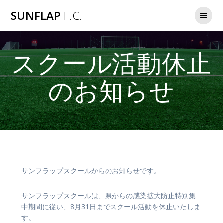
コ
SUNFLAP
F.C.
ン
テ
ン
ツ
スクール活動休止
へ
ス
キ
のお知らせ
ッ
プ
サンフラップスクールからのお知らせです。
サンフラップスクールは、県からの感染拡大防止特別集
中期間に従い、8月31日までスクール活動を休止いたしま
す。