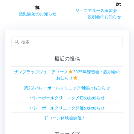
投
o
e
次:
o
r
前:
稿
次
ジュニアユース練習会・
k
前
活動開始のお知らせ
の
説明会のお知らせ
の
ナ
投
投
稿:
稿:
ビ
検
索:
ゲ
最近の投稿
ー
サンフラップジュニアユース
2025年練習会・説明会の
シ
お知らせ
ョ
第2回バレーボールクリニック開催のお知らせ
ン
バレーボールクリニック〆切のお知らせ
バレーボールクリニック開催のお知らせ
ドローン体験会開催！！
アーカイブ