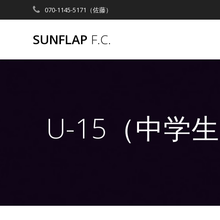
コ
070-1145-5171（佐藤）
ン
テ
SUNFLAP
F.C.
ン
ツ
へ
ス
キ
ッ
プ
U-15（中