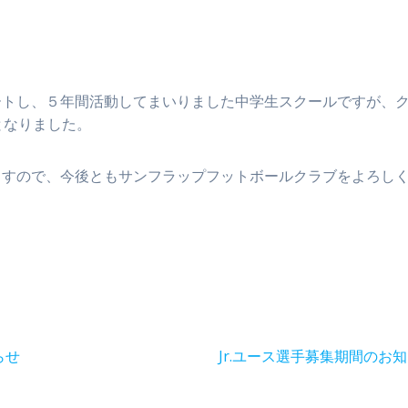
ートし、５年間活動してまいりました中学生スクールですが、
となりました。
ますので、今後ともサンフラップフットボールクラブをよろし
次
らせ
Jr.ユース選手募集期間のお
の
投