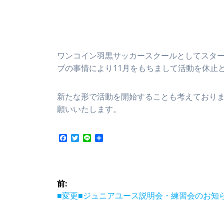
ワンコイン羽黒サッカースクールとしてスタ
ブの事情により11月をもちまして活動を休止
新たな形で活動を開始することも考えており
願いいたします。
F
T
L
共
a
w
i
有
c
i
n
e
t
e
b
t
投
o
e
前:
o
r
k
稿
前
■変更■ジュニアユース説明会・練習会のお知
の
投